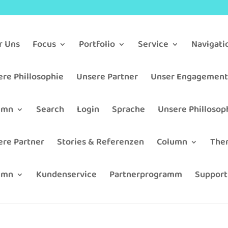
r Uns
Focus
Portfolio
Service
Navigat
re Phillosophie
Unsere Partner
Unser Engagemen
umn
Search
Login
Sprache
Unsere Phillosop
ere Partner
Stories & Referenzen
Column
The
umn
Kundenservice
Partnerprogramm
Support