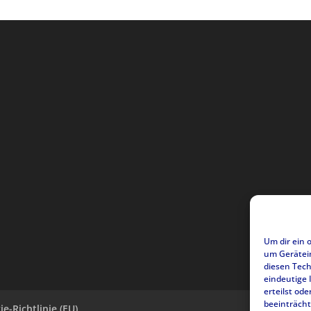
Um dir ein 
um Gerätei
diesen Tech
eindeutige 
erteilst o
beeinträcht
e-Richtlinie (EU)