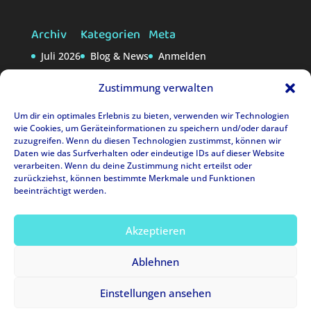
Archiv
Kategorien
Meta
Juli 2026
Blog & News
Anmelden
Eintrags-Feed
Zustimmung verwalten
Kommentar-Feed
Um dir ein optimales Erlebnis zu bieten, verwenden wir Technologien
WordPress.org
wie Cookies, um Geräteinformationen zu speichern und/oder darauf
zuzugreifen. Wenn du diesen Technologien zustimmst, können wir
Daten wie das Surfverhalten oder eindeutige IDs auf dieser Website
verarbeiten. Wenn du deine Zustimmung nicht erteilst oder
zurückziehst, können bestimmte Merkmale und Funktionen
beeinträchtigt werden.
Akzeptieren
Ablehnen
Einstellungen ansehen
Datenschutzerklärung
Impressum
Cookie-Richtlinie (EU)