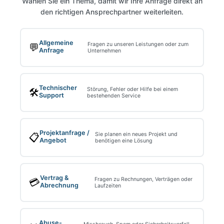
Wählen Sie ein Thema, damit wir Ihre Anfrage direkt an
den richtigen Ansprechpartner weiterleiten.
Allgemeine
Fragen zu unseren Leistungen oder zum
💬
Anfrage
Unternehmen
Technischer
Störung, Fehler oder Hilfe bei einem
🛠️
Support
bestehenden Service
Projektanfrage /
Sie planen ein neues Projekt und
📋
Angebot
benötigen eine Lösung
Vertrag &
Fragen zu Rechnungen, Verträgen oder
💳
Abrechnung
Laufzeiten
Abuse-